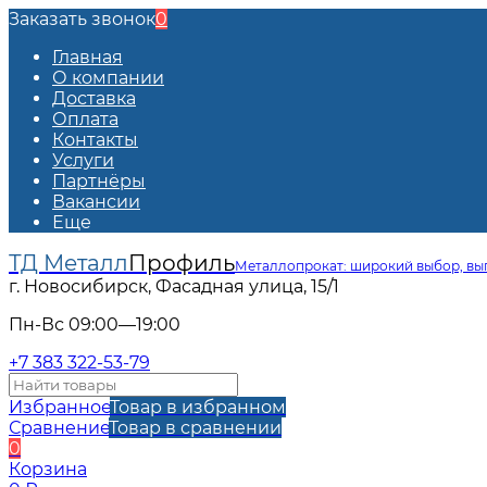
Заказать звонок
0
Главная
О компании
Доставка
Оплата
Контакты
Услуги
Партнёры
Вакансии
Еще
ТД Металл
Профиль
Металлопрокат: широкий выбор, вы
г. Новосибирск, Фасадная улица, 15/1
Пн-Вс 09:00—19:00
+7 383 322-53-79
Избранное
Товар в избранном
Сравнение
Товар в сравнении
0
Корзина