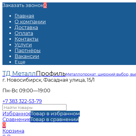
Заказать звонок
0
Главная
О компании
Доставка
Оплата
Контакты
Услуги
Партнёры
Вакансии
Еще
ТД Металл
Профиль
Металлопрокат: широкий выбор, вы
г. Новосибирск, Фасадная улица, 15/1
Пн-Вс 09:00—19:00
+7 383 322-53-79
Избранное
Товар в избранном
Сравнение
Товар в сравнении
0
Корзина