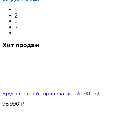
1
2
...
7
Хит продаж
Круг стальной горячекатаный 290 ст20
98 990
₽