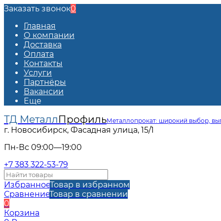
Заказать звонок
0
Главная
О компании
Доставка
Оплата
Контакты
Услуги
Партнёры
Вакансии
Еще
ТД Металл
Профиль
Металлопрокат: широкий выбор, вы
г. Новосибирск, Фасадная улица, 15/1
Пн-Вс 09:00—19:00
+7 383 322-53-79
Избранное
Товар в избранном
Сравнение
Товар в сравнении
0
Корзина