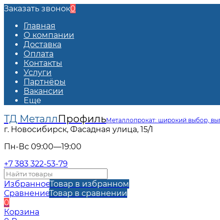
Заказать звонок
0
Главная
О компании
Доставка
Оплата
Контакты
Услуги
Партнёры
Вакансии
Еще
ТД Металл
Профиль
Металлопрокат: широкий выбор, вы
г. Новосибирск, Фасадная улица, 15/1
Пн-Вс 09:00—19:00
+7 383 322-53-79
Избранное
Товар в избранном
Сравнение
Товар в сравнении
0
Корзина