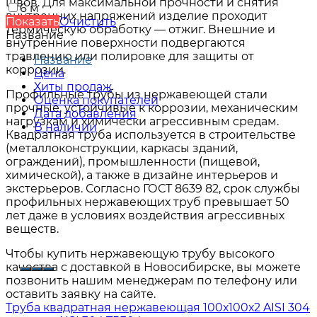
швов. Для максимальной прочности и снятия
6 м
внутренних напряжений изделие проходит
Показать
Очистить
термическую обработку — отжиг. Внешние и
Название
внутренние поверхности подвергаются
травлению или полировке для защиты от
Название
коррозии.
Цена
Хиты продаж
Профильные трубы из нержавеющей стали
Оценка покупателей
прочные, устойчивые к коррозии, механическим
Дата добавления
нагрузкам и химически агрессивным средам.
В наличии
Квадратная труба используется в строительстве
(металлоконструкции, каркасы зданий,
ограждений), промышленности (пищевой,
химической), а также в дизайне интерьеров и
экстерьеров. Согласно ГОСТ 8639 82, срок службы
профильных нержавеющих труб превышает 50
лет даже в условиях воздействия агрессивных
веществ.
Чтобы купить нержавеющую трубу высокого
качества с доставкой в Новосибирске, вы можете
позвонить нашим менеджерам по телефону или
оставить заявку на сайте.
Труба квадратная нержавеющая 100х100х2 AISI 304