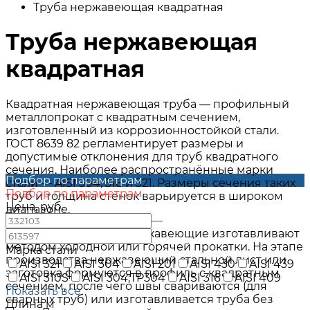
Труба нержавеющая квадратная
Труба нержавеющая
квадратная
Квадратная нержавеющая труба — профильный
металлопрокат с квадратным сечением,
изготовленный из коррозионностойкой стали.
ГОСТ 8639 82 регламентирует размеры и
допустимые отклонения для труб квадратного
сечения. Наиболее распространённые марки
Подбор по параметрам
стали — AISI 304, 316 и 321. Размеры сечения таких
Подбор по параметрам
труб и толщина стенок варьируется в широком
Цена, руб.
диапазоне.
—
Трубы профильные нержавеющие изготавливают
методом холодной или горячей прокатки. На этапе
Марка стали
производства нержавеющий стальной лист или
AISI 321
AISI 304
AISI 201
AISI 430
AISI 439
заготовка формуются в профиль с квадратным
AISI 310S
AISI 304;TP304
AISI 316
AISI 409
сечением, после чего швы свариваются (для
Показать все
сварных труб) или изготавливается труба без
Длина м