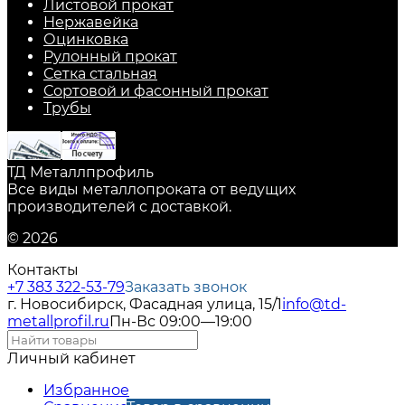
Листовой прокат
Нержавейка
Оцинковка
Рулонный прокат
Сетка стальная
Сортовой и фасонный прокат
Трубы
ТД Металлпрофиль
Все виды металлопроката от ведущих
производителей с доставкой.
© 2026
Контакты
+7 383 322-53-79
Заказать звонок
г. Новосибирск, Фасадная улица, 15/1
info@td-
metallprofil.ru
Пн-Вс 09:00—19:00
Личный кабинет
Избранное