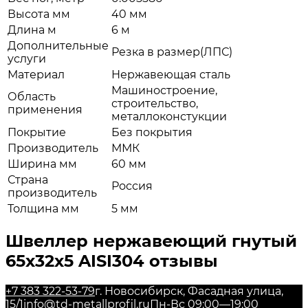
Высота мм
40 мм
Длина м
6 м
Дополнительные
Резка в размер(ЛПС)
услуги
Материал
Нержавеющая сталь
Машиностроение,
Область
строительство,
применения
металлоконстукции
Покрытие
Без покрытия
Производитель
ММК
Ширина мм
60 мм
Страна
Россия
производитель
Толщина мм
5 мм
Швеллер нержавеющий гнутый
65х32х5 AISI304 отзывы
+7 383 322-53-79
г. Новосибирск, Фасадная улица,
15/1
info@td-metallprofil.ru
Пн-Вс 09:00—19:00