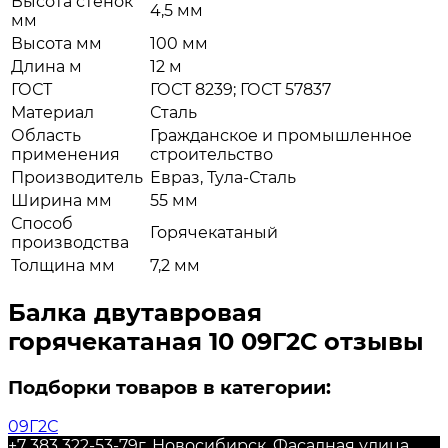
Высота стенок
4,5 мм
мм
Высота мм
100 мм
Длина м
12 м
ГОСТ
ГОСТ 8239; ГОСТ 57837
Материал
Сталь
Область
Гражданское и промышленное
применения
строительство
Производитель
Евраз, Тула-Сталь
Ширина мм
55 мм
Способ
Горячекатаный
производства
Толщина мм
7,2 мм
Балка двутавровая
горячекатаная 10 09Г2С отзывы
Подборки товаров в категории:
09Г2С
+7 383 322-53-79
г. Новосибирск, Фасадная улица,