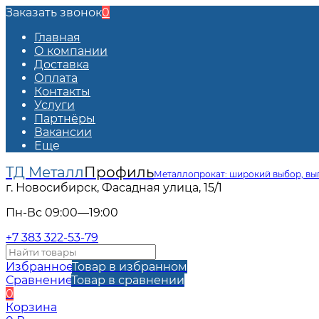
Заказать звонок
0
Главная
О компании
Доставка
Оплата
Контакты
Услуги
Партнёры
Вакансии
Еще
ТД Металл
Профиль
Металлопрокат: широкий выбор, вы
г. Новосибирск, Фасадная улица, 15/1
Пн-Вс 09:00—19:00
+7 383 322-53-79
Избранное
Товар в избранном
Сравнение
Товар в сравнении
0
Корзина